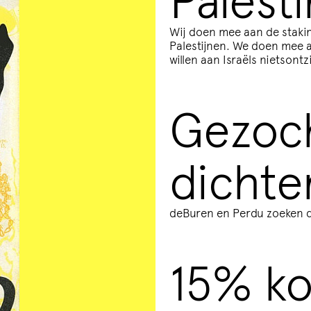
Wij doen mee aan de stakin
Palestijnen. We doen mee 
willen aan Israëls nietsont
Gezoc
iens
dichte
deBuren en Perdu zoeken d
!
15% ko