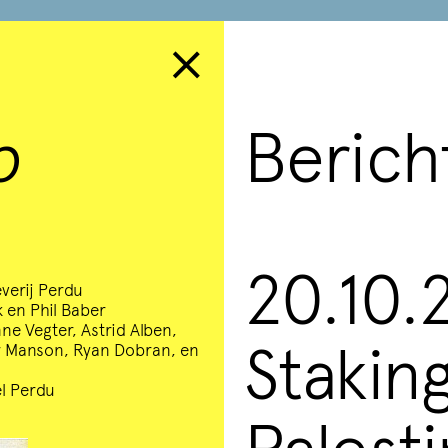
×
p
Beric
20.10.
everij Perdu
 en Phil Baber
ne Vegter, Astrid Alben,
Stakin
er Manson, Ryan Dobran, en
auwe samenwerking met
l Perdu
‘Angst’ en ‘Woede’ vier
Palest