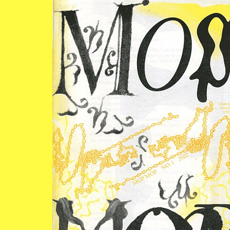
mei
22:00
Monsieur
za
9 dec
Théâtre: V
19:00
2023
voir les
Comédiens