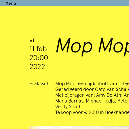
Menu
Perdu
Mop Mo
vr
11 feb
—
20:00
2022
Past
Praktisch
Mop Mop, een tijdschrift van Uitg
Schaamte
Geredigeerd door Cato van Schaik
do
Met bijdragen van: Amy De’Ath, An
21 dec
Maria Barnas, Michael Tedja, Pet
Verity Spott.
20:00
De Stichting Breukvlakken organiseert in n
Te koop voor €12,50 in Boekhande
Stichting Perdu, in vervolg op de series over 
2023 —
avonden rond het thema ‘Schaamte’.
do 16