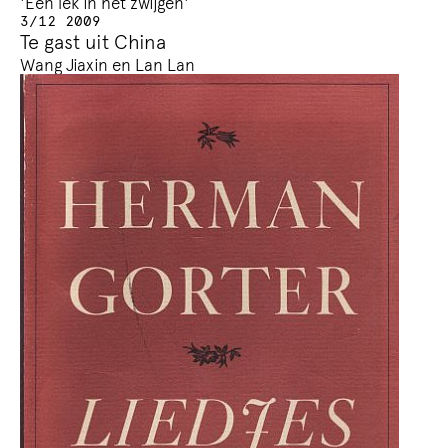
'Een lek in het zwijgen'
3/12 2009
Te gast uit China
Wang Jiaxin en Lan Lan