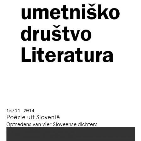
15/11 2014
Poëzie uit Slovenië
Optredens van vier Sloveense dichters