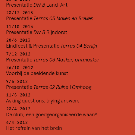
14/12 1989
Presentatie
DW B
Land-Art
De Pijnlijke Lust II
20/12 2013
8/12 1989
Presentatie
Terras 05 Maken en Breken
De Pijnlijke Lust I
11/10 2013
Presentatie
DW B
Rijndorst
28/6 2013
Eindfeest & Presentatie
Terras 04 Berlijn
7/12 2012
Presentatie
Terras 03 Masker, ontmasker
26/10 2012
Voorbij de beeldende kunst
9/6 2012
Presentatie
Terras 02 Ruïne | Omhoog
11/5 2012
Asking questions, trying answers
20/4 2012
De club, een goedgeorganiseerde waan?
1/12 1989 — 31/12 1989
6/4 2012
De verloren fraktie
Het refrein van het brein
De nieuwsbrief van Perdu