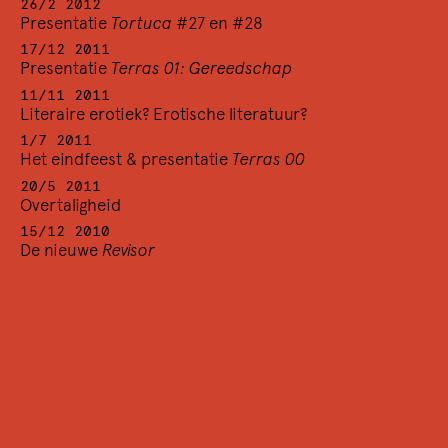
26/2 2012
24/11 1989
Presentatie
Tortuca
#27 en #28
Luchtkastelen #7
Met Martin Bril
17/12 2011
Presentatie
Terras 01: Gereedschap
20/11 1989
Wat je zegt ben jezelf
11/11 2011
Literaire erotiek? Erotische literatuur?
Een discussie rond het laatste boek van Michel
Foucault
PARRESIA
1/7 2011
10/11 1989
Het eindfeest & presentatie
Terras 00
Buiten-lands-talig
20/5 2011
3/11 1989
Overtaligheid
Luchtkastelen #6
15/12 2010
Met Lollo Nauta
De nieuwe
Revisor