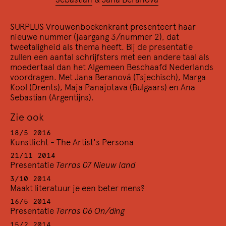
SURPLUS Vrouwenboekenkrant presenteert haar
nieuwe nummer (jaargang 3/nummer 2), dat
tweetaligheid als thema heeft. Bij de presentatie
zullen een aantal schrijfsters met een andere taal als
moedertaal dan het Algemeen Beschaafd Nederlands
voordragen. Met Jana Beranová (Tsjechisch), Marga
Kool (Drents), Maja Panajotava (Bulgaars) en Ana
Sebastian (Argentijns).
Zie ook
18/5 2016
Kunstlicht - The Artist's Persona
21/11 2014
Presentatie
Terras 07 Nieuw land
1/1 1990
Nieuwjaarswens
3/10 2014
Maakt literatuur je een beter mens?
Een voorspoedig 1990
21/12 1989
16/5 2014
Surplus Presenteert #4
Presentatie
Terras 06 On/ding
Fatale Vrouwen
15/2 2014