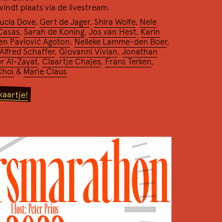
indt plaats via de livestream.
ucia Dove
,
Gert de Jager
,
Shira Wolfe
,
Nele
Casas
,
Sarah de Koning
,
Jos van Hest
,
Karin
len Pavlović Agoton
,
Nelleke Lamme-den Boer
,
Alfred Schaffer
,
Giovanni Vivian
,
Jonathan
r Al-Zayat
,
Claartje Chajes
,
Frans Terken
,
Choi
&
Marie Claus
kaartje!