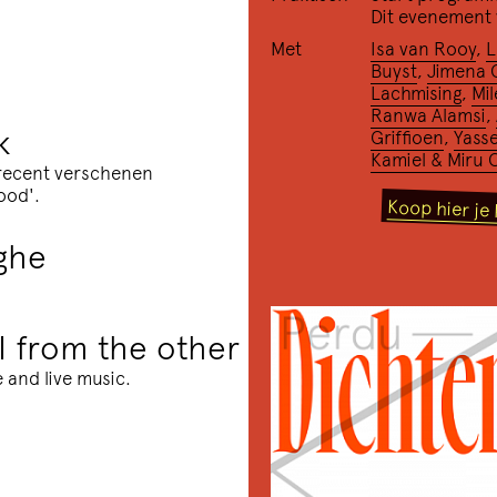
Dit evenement v
Met
Isa van Rooy
,
L
Buyst
,
Jimena 
Lachmising
,
Mi
Ranwa Alamsi
,
k
Griffioen
,
Yasse
Kamiel & Miru 
 recent verschenen
ood'.
Koop hier je 
rghe
 I from the other
 and live music.