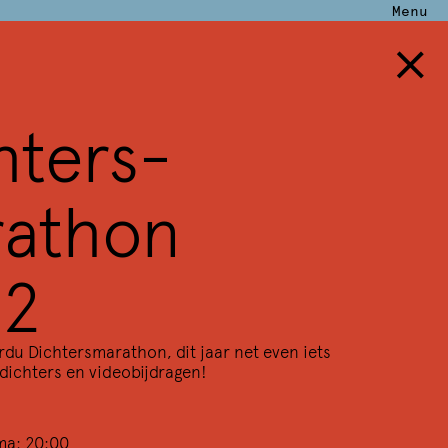
Menu
×
hters­
athon
22
rdu Dichtersmarathon, dit jaar net even iets
dichters en videobijdragen!
ma: 20:00