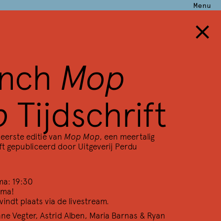
Menu
×
unch
Mop
p
Tijdschrift
eerste editie van
Mop Mop
, een meertalig
ft gepubliceerd door Uitgeverij Perdu
ma: 19:30
mma!
indt plaats via de livestream.
ne Vegter
,
Astrid Alben
,
Maria Barnas
&
Ryan