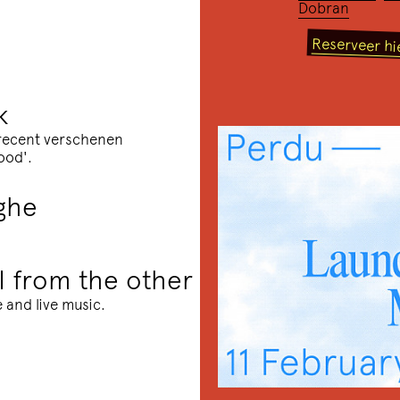
Dobran
Reserveer hie
k
 recent verschenen
ood'.
rghe
 I from the other
 and live music.