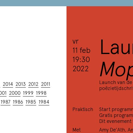
La
vr
11 feb
Mo
19:30
2022
Launch van de 
5
2014
2013
2012
2011
poëzietijdschri
001
2000
1999
1998
1987
1986
1985
1984
Praktisch
Start program
Gratis progra
Dit evenement v
Met
Amy De’Ath
,
An