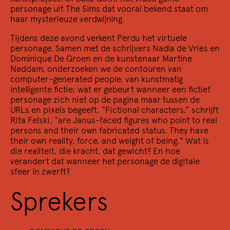
other
personage uit The Sims dat vooral bekend staat om
Four female artists on a warm night of poetry, film,
haar mysterieuze verdwijning.
dance and live music.
Tijdens deze avond verkent Perdu het virtuele
personage. Samen met de schrijvers Nadia de Vries en
Dominique De Groen en de kunstenaar Martine
Neddam, onderzoeken we de contouren van
computer-generated people, van kunstmatig
intelligente fictie; wat er gebeurt wanneer een fictief
personage zich niet op de pagina maar tussen de
URLs en pixels begeeft. “Fictional characters,” schrijft
Rita Felski, “are Janus-faced figures who point to real
persons and their own fabricated status. They have
their own reality, force, and weight of being." Wat is
die realiteit, die kracht, dat gewicht? En hoe
2/12 2022
Een gedicht is een netwerk
verandert dat wanneer het personage de digitale
sfeer in zwerft?
Wat is er poëtisch aan het internet?
Sprekers