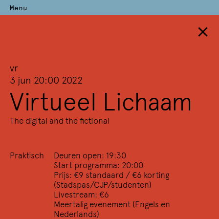
Menu
×
Perdu
Archief
vr
—
3 jun 20:00 2022
Virtueel Lichaam
Terug naar overzicht
Alle trefwoorden
(228)
Alle deelnemers
(2710)
The digital and the fictional
2024
2023
2022
2021
2020
2019
2018
2017
2016
2015
2014
2013
2012
2011
2010
2009
2008
2007
2006
2005
2004
2003
2002
2001
2000
1999
1998
Praktisch
Deuren open: 19:30
Start programma: 20:00
1997
1996
1995
1994
1993
1992
1991
1990
1989
Prijs: €9 standaard / €6 korting
1988
1987
1986
1985
1984
(Stadspas/CJP/studenten)
Livestream: €6
Meertalig evenement (Engels en
2022
Nederlands)