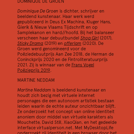
DOMINIQUE DE GROEN
Dominique De Groen
is dichter, schrijver en
beeldend kunstenaar. Haar werk werd
gepubliceerd in Deus Ex Machina, Kluger Hans,
Gierik & Nieuw Vlaams Tijdschrift en op
Samplekanon en hard//hoofd. Bij het balanseer
verscheen haar debuutbundel
Shop Girl
(2017),
Sticky Drama
(2019) en
offerlam
(2020). De
Groen werd genomineerd voor de
Poëziedebuutprijs Aan Zee 2018, de Herman de
Coninckprijs 2020 en de Fintroliteratuurprijs
2021. Zij is winnaar van de
Frans Vogel
Poëzieprijs 2019
.
MARTINE NEDDAM
Martine Neddam
is beeldend kunstenaar en
houdt zich bezig met virtuele internet
personages die een autonoom artistiek bestaan
leiden waarin de echte auteur onzichtbaar blijft.
Ze onderzoekt het concept van online identiteit
anoniem door middel van virtuele karakters als
Mouchette, David Still, XiaoQian, en het gedeelde
interface virtualperson.net. Met MyDesktopLife
onderzoekt zij identiteit in een browser door het