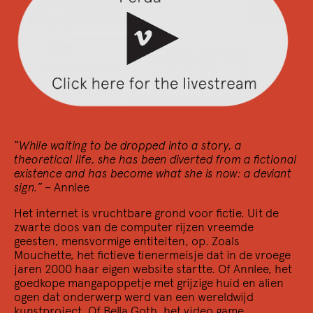
15/12 2022
Signeersessie Arno Van Vlierberghe
Kom naar de boekwinkel voor Ex Daemon
“While waiting to be dropped into a story, a
theoretical life, she has been diverted from a fictional
existence and has become what she is now: a deviant
sign.”
– Annlee
Het internet is vruchtbare grond voor fictie. Uit de
zwarte doos van de computer rijzen vreemde
geesten, mensvormige entiteiten, op. Zoals
Mouchette, het fictieve tienermeisje dat in de vroege
jaren 2000 haar eigen website startte. Of Annlee, het
goedkope mangapoppetje met grijzige huid en alien
9/12 2022
ogen dat onderwerp werd van een wereldwijd
Wij zijn ik uit de ander / We are I from the
kunstproject. Of Bella Goth, het video game