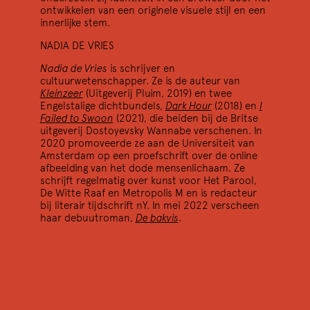
ontwikkelen van een originele visuele stijl en een
innerlijke stem.
30/11 2022
Ga je mee verdwalen?
NADIA DE VRIES
Schrijverscollectief Kantlijn presenteert: Kantlijn Live
Nadia de Vries
is schrijver en
cultuurwetenschapper. Ze is de auteur van
Kleinzeer
(Uitgeverij Pluim, 2019) en twee
Engelstalige dichtbundels,
Dark Hour
(2018) en
I
Failed to Swoon
(2021), die beiden bij de Britse
uitgeverij Dostoyevsky Wannabe verschenen. In
2020 promoveerde ze aan de Universiteit van
Amsterdam op een proefschrift over de online
afbeelding van het dode mensenlichaam. Ze
schrijft regelmatig over kunst voor Het Parool,
De Witte Raaf en Metropolis M en is redacteur
bij literair tijdschrift nY. In mei 2022 verscheen
haar debuutroman,
De bakvis
.
25/11 2022
Trans*
nY presenteert hun nieuwe nummer nY49: Trans*
5/11 2022
Militant Poetics: Uncommon Disruptions &
the Calamity Form
In collaboration with the Amsterdam School for