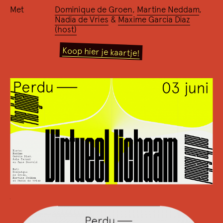
Met
Dominique de Groen
,
Martine Neddam
,
Nadia de Vries
&
Maxime Garcia Diaz
23/12 2022
De Lezer
(host)
Het omgekeerde dichtersinter­view
Koop hier je kaartje!
17/12 2022
I'm as hot as a rat in a wool sock
Over het oeuvre van Anne Carson en een viering van
de recent verschenen vertalingen naar het
Nederlands: 'Eros, Bitterzoet' en 'Rood'.